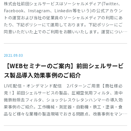
株式会社前田シェルサービスはソーシャルメディア(Twitter、
Facebook、Instagram、Linkedin等をいう)の公式アカウン
トの運営および当社の従業員のソーシャルメディアの利用にあ
たり、下記ポリシーにて運用しております。下記ポリシーにご
同意いただいた上でのご利用をお願いいたします。運営につい
て①運営者：株式会社前田シェルサービス②運営内容：前田シ
ェルサービスおよびグループ会社の前田技研の行っている活動
や製品、サービス、キャンペーン等、様々な情報を発信しま
2021.09.03
す。③運営期間：期間は設けておりませんが予告なく削除、も
【WEBセミナーのご案内】前田シェルサービ
しくは運営を終了する場合があります。返信およびお問い合わ
せへの対応に
ス製品導入効果事例のご紹介
LIVE配信・オンデマンド配信 2パターンご用意【商社様必
見！】前田シェルサービスの製品、圧縮空気用フィルタ、液中
微鉄粉除去フィルタ、ショックレスウレタンハンマーの導入効
果事例のご紹介。工作機械・測定器・自動機・鉄工・塗装・食
品など様々な業種の製造現場でおきる問題点、改善事例をマン
ガ形式でご案内させていただきます。●テーマ：前田シェルサ
ービス製品導入効果事例のご紹介 WEBセミナー●開催日時：