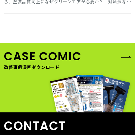
ら、塗装品質向上になぜクリーンエアが必要か？ 対策法な
ど、前田シェルサービス製高性能エアフィルターのご紹介、デ
モ実演、改善事例を交えながらご案内させていただきます。 ●
テーマ：塗装品質改善における「圧縮エア」クリーン化の必要
性 WEBセミナー●開催日時：2022年1月20日（木）15:00～
15:45●会場：ZOOMウェビナー配信（無料） W
CASE COMIC
改善事例漫画ダウンロード
CONTACT