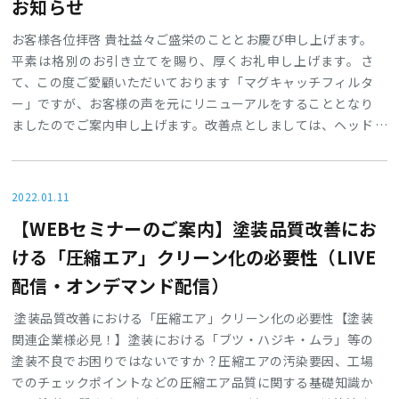
お知らせ
お客様各位拝啓 貴社益々ご盛栄のこととお慶び申し上げます。
平素は格別のお引き立てを賜り、厚くお礼申し上げます。さ
て、この度ご愛顧いただいております「マグキャッチフィルタ
ー」ですが、お客様の声を元にリニューアルをすることとなり
ましたのでご案内申し上げます。改善点としましては、ヘッド
上部のプラグを大きくし更にメンテナンス性を向上させまし
た。また、バルブサイズを大きくし鉄粉の回収スピードをアッ
プさせました。旧製品は廃番となりますが、引き続き新製品の
2022.01.11
ご利用をお願い致します。今後も皆様からのご期待に応え、ご
【WEBセミナーのご案内】塗装品質改善にお
愛顧いただける製品・サービスの提供に努めて参りますので、
これからも変わらぬご愛顧を賜りますよう、お
ける「圧縮エア」クリーン化の必要性（LIVE
配信・オンデマンド配信）
塗装品質改善における「圧縮エア」クリーン化の必要性【塗装
関連企業様必見！】塗装における「ブツ・ハジキ・ムラ」等の
塗装不良でお困りではないですか？圧縮エアの汚染要因、工場
でのチェックポイントなどの圧縮エア品質に関する基礎知識か