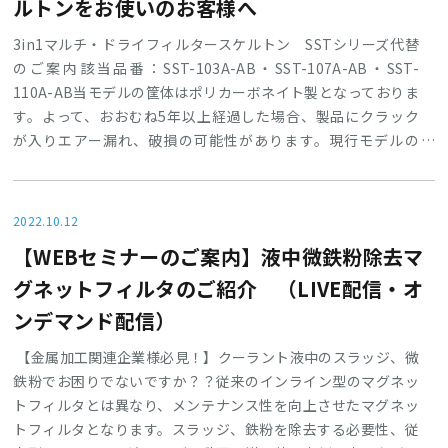
ルトンをお使いのお客様へ
3in1マルチ・ドライフィルタースケルトン SSTシリーズ代替
のご案内該当品番：SST-103A-AB・SST-107A-AB・SST-
110A-AB当モデルの筐体はポリカーボネイト製となっておりま
す。よって、おおむね5年以上経過した場合、製品にクラック
が入りエアー漏れ、破損の可能性があります。現行モデルの
3in1マルチ・ドライフィルタースケルトン SKTタイプへの代
替をお願いいたします。現在、SSTシリーズからSKTシリーズ
への切替キャンペーンを行っておりますので、是非お問い合わ
2022.10.12
せください。
【WEBセミナーのご案内】液中微鉄粉除去マ
グネットフィルタのご紹介 （LIVE配信・オ
ンデマンド配信）
【金属加工関連企業様必見！】クーラント液中のスラッジ、微
鉄粉でお困りでないですか？？従来のインライン型のマグネッ
トフィルタとは異なり、メンテナンス性を向上させたマグネッ
トフィルタとなります。スラッジ、鉄粉を除去する必要性、従