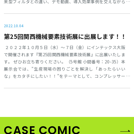
来型フィルタとの違い、デモ動画、導入効果事例を交えながら
ご案内させていただきます。●テーマ：液中微鉄粉除去マグネ
ットフィルタのご紹介 WEBセミナー●開催日時：2022年10月
20日（木）15:00～15:45●会場：ZOOMウェビナー配信予
2022.10.04
定 WEBセミナー参加の流れ①WEBセミナー申込フォームでお
第25回関西機械要素技術展に出展します！！
申し込み下記フォームより申込を行ってください。お申込
２０２２年１０月５日（水）～７日（金）にインテックス大阪
で開催されます『第25回関西機械要素技術展』に出展いたしま
す。 ぜひお立ち寄りください。（5号館 小間番号：20-35）本
展示会では、”生産現場の困りごとを解決し「あったらいい
な」をカタチにしたい！！”をテーマとして、コンプレッサー
エアーの水・油・オイルミストなどのお困りごとを解決に貢献
する製品、サービスをご紹介します。
CASE COMIC